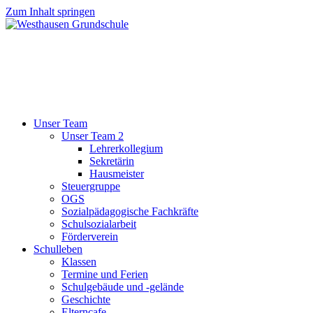
Zum Inhalt springen
Unser Team
Unser Team 2
Lehrerkollegium
Sekretärin
Hausmeister
Steuergruppe
OGS
Sozialpädagogische Fachkräfte
Schulsozialarbeit
Förderverein
Schulleben
Klassen
Termine und Ferien
Schulgebäude und -gelände
Geschichte
Elterncafe