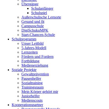
Übergänge
Schulanfänger
Schulspiel
Außerschulische Lernorte
Gesund und fit
Campusschule
DigiSchukuMPK
Start-Chancen-Schule
Schulprogramm
Unser Leitbild
5-Jahres-Modell
Lernzeiten
Fördern und Fordern
Fortbildung
Medienerziehung
Soziale Projekte
Gewaltprävention
Pausenhelfer
Sozialtraining
Trainingsraum
Mein Körper gehört mir
Juniorhelfer
Medienscouts
Kooperationspartner