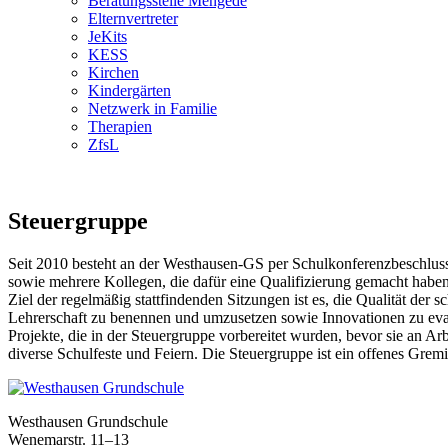
Beratungsstelle Mengede
Elternvertreter
JeKits
KESS
Kirchen
Kindergärten
Netzwerk in Familie
Therapien
ZfsL
Steuergruppe
Seit 2010 besteht an der Westhausen-GS per Schulkonferenzbeschluss 
sowie mehrere Kollegen, die dafür eine Qualifizierung gemacht haben 
Ziel der regelmäßig stattfindenden Sitzungen ist es, die Qualität de
Lehrerschaft zu benennen und umzusetzen sowie Innovationen zu eva
Projekte, die in der Steuergruppe vorbereitet wurden, bevor sie an A
diverse Schulfeste und Feiern. Die Steuergruppe ist ein offenes Grem
Westhausen Grundschule
Wenemarstr. 11–13