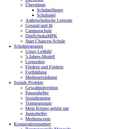
Übergänge
Schulanfänger
Schulspiel
Außerschulische Lernorte
Gesund und fit
Campusschule
DigiSchukuMPK
Start-Chancen-Schule
Schulprogramm
Unser Leitbild
5-Jahres-Modell
Lernzeiten
Fördern und Fordern
Fortbildung
Medienerziehung
Soziale Projekte
Gewaltprävention
Pausenhelfer
Sozialtraining
Trainingsraum
Mein Körper gehört mir
Juniorhelfer
Medienscouts
Kooperationspartner