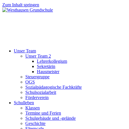
Zum Inhalt springen
Unser Team
Unser Team 2
Lehrerkollegium
Sekretärin
Hausmeister
Steuergruppe
OGS
Sozialpädagogische Fachkräfte
Schulsozialarbeit
Förderverein
Schulleben
Klassen
Termine und Ferien
Schulgebäude und -gelände
Geschichte
Elterncafe