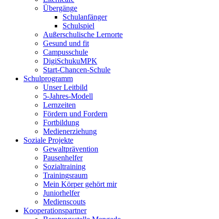
Übergänge
Schulanfänger
Schulspiel
Außerschulische Lernorte
Gesund und fit
Campusschule
DigiSchukuMPK
Start-Chancen-Schule
Schulprogramm
Unser Leitbild
5-Jahres-Modell
Lernzeiten
Fördern und Fordern
Fortbildung
Medienerziehung
Soziale Projekte
Gewaltprävention
Pausenhelfer
Sozialtraining
Trainingsraum
Mein Körper gehört mir
Juniorhelfer
Medienscouts
Kooperationspartner