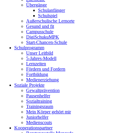
Übergänge
Schulanfänger
Schulspiel
Außerschulische Lernorte
Gesund und fit
Campusschule
DigiSchukuMPK
Start-Chancen-Schule
Schulprogramm
Unser Leitbild
5-Jahres-Modell
Lernzeiten
Fördern und Fordern
Fortbildung
Medienerziehung
Soziale Projekte
Gewaltprävention
Pausenhelfer
Sozialtraining
Trainingsraum
Mein Körper gehört mir
Juniorhelfer
Medienscouts
Kooperationspartner