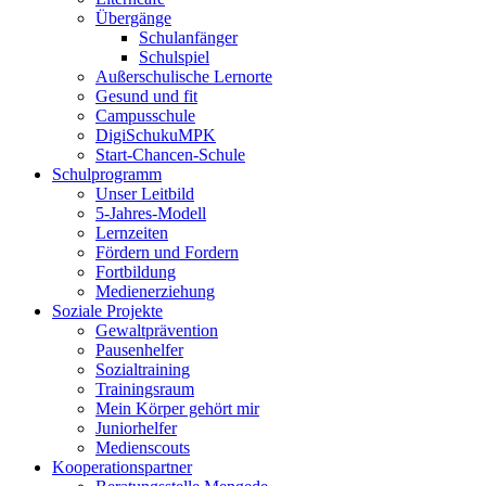
Übergänge
Schulanfänger
Schulspiel
Außerschulische Lernorte
Gesund und fit
Campusschule
DigiSchukuMPK
Start-Chancen-Schule
Schulprogramm
Unser Leitbild
5-Jahres-Modell
Lernzeiten
Fördern und Fordern
Fortbildung
Medienerziehung
Soziale Projekte
Gewaltprävention
Pausenhelfer
Sozialtraining
Trainingsraum
Mein Körper gehört mir
Juniorhelfer
Medienscouts
Kooperationspartner