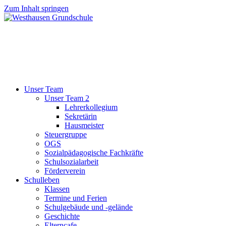
Zum Inhalt springen
Unser Team
Unser Team 2
Lehrerkollegium
Sekretärin
Hausmeister
Steuergruppe
OGS
Sozialpädagogische Fachkräfte
Schulsozialarbeit
Förderverein
Schulleben
Klassen
Termine und Ferien
Schulgebäude und -gelände
Geschichte
Elterncafe