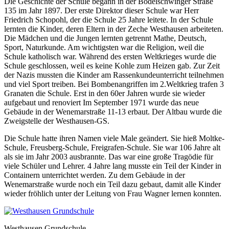
Die Geschichte der Schule begann in der Bodelschwinger Straße
135 im Jahr 1897. Der erste Direktor dieser Schule war Herr
Friedrich Schopohl, der die Schule 25 Jahre leitete. In der Schule
lernten die Kinder, deren Eltern in der Zeche Westhausen arbeiteten.
Die Mädchen und die Jungen lernten getrennt Mathe, Deutsch,
Sport, Naturkunde. Am wichtigsten war die Religion, weil die
Schule katholisch war. Während des ersten Weltkrieges wurde die
Schule geschlossen, weil es keine Kohle zum Heizen gab. Zur Zeit
der Nazis mussten die Kinder am Rassenkundeunterricht teilnehmen
und viel Sport treiben. Bei Bombenangriffen im 2.Weltkrieg trafen 3
Granaten die Schule. Erst in den 60er Jahren wurde sie wieder
aufgebaut und renoviert Im September 1971 wurde das neue
Gebäude in der Wenemarstraße 11-13 erbaut. Der Altbau wurde die
Zweigstelle der Westhausen-GS.
Die Schule hatte ihren Namen viele Male geändert. Sie hieß Moltke-
Schule, Freusberg-Schule, Freigrafen-Schule. Sie war 106 Jahre alt
als sie im Jahr 2003 ausbrannte. Das war eine große Tragödie für
viele Schüler und Lehrer. 4 Jahre lang musste ein Teil der Kinder in
Containern unterrichtet werden. Zu dem Gebäude in der
Wenemarstraße wurde noch ein Teil dazu gebaut, damit alle Kinder
wieder fröhlich unter der Leitung von Frau Wagner lernen konnten.
Westhausen Grundschule