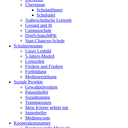
Übergänge
Schulanfänger
Schulspiel
Außerschulische Lernorte
Gesund und fit
Campusschule
DigiSchukuMPK
Start-Chancen-Schule
Schulprogramm
Unser Leitbild
5-Jahres-Modell
Lernzeiten
Fördern und Fordern
Fortbildung
Medienerziehung
Soziale Projekte
Gewaltprävention
Pausenhelfer
Sozialtraining
Trainingsraum
Mein Körper gehört mir
Juniorhelfer
Medienscouts
Kooperationspartner