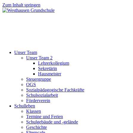
Zum Inhalt springen
Unser Team
Unser Team 2
Lehrerkollegium
Sekretärin
Hausmeister
Steuergruppe
OGS
Sozialpädagogische Fachkräfte
Schulsozialarbeit
Förderverein
Schulleben
Klassen
Termine und Ferien
Schulgebäude und -gelände
Geschichte
Elterncafe