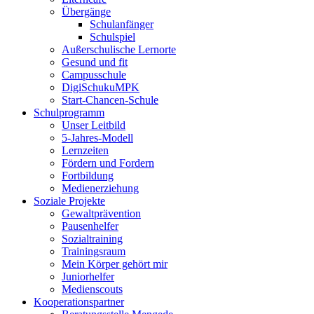
Übergänge
Schulanfänger
Schulspiel
Außerschulische Lernorte
Gesund und fit
Campusschule
DigiSchukuMPK
Start-Chancen-Schule
Schulprogramm
Unser Leitbild
5-Jahres-Modell
Lernzeiten
Fördern und Fordern
Fortbildung
Medienerziehung
Soziale Projekte
Gewaltprävention
Pausenhelfer
Sozialtraining
Trainingsraum
Mein Körper gehört mir
Juniorhelfer
Medienscouts
Kooperationspartner