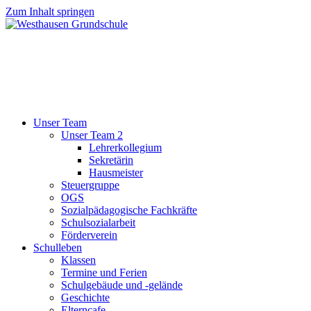
Zum Inhalt springen
Unser Team
Unser Team 2
Lehrerkollegium
Sekretärin
Hausmeister
Steuergruppe
OGS
Sozialpädagogische Fachkräfte
Schulsozialarbeit
Förderverein
Schulleben
Klassen
Termine und Ferien
Schulgebäude und -gelände
Geschichte
Elterncafe