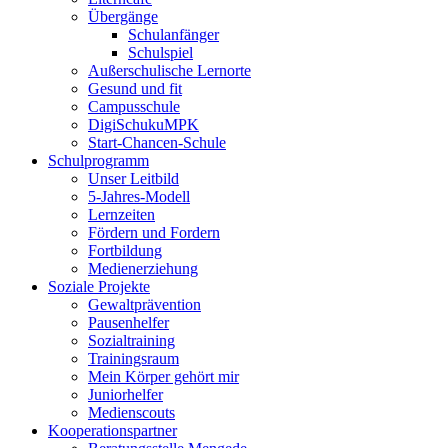
Übergänge
Schulanfänger
Schulspiel
Außerschulische Lernorte
Gesund und fit
Campusschule
DigiSchukuMPK
Start-Chancen-Schule
Schulprogramm
Unser Leitbild
5-Jahres-Modell
Lernzeiten
Fördern und Fordern
Fortbildung
Medienerziehung
Soziale Projekte
Gewaltprävention
Pausenhelfer
Sozialtraining
Trainingsraum
Mein Körper gehört mir
Juniorhelfer
Medienscouts
Kooperationspartner