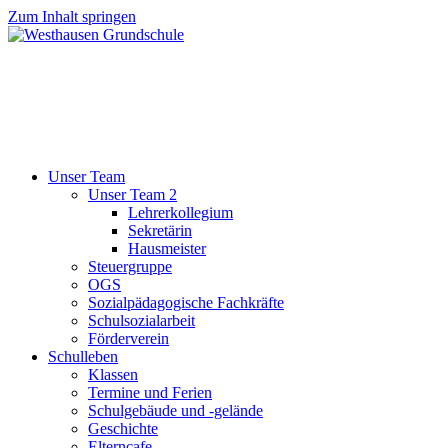
Zum Inhalt springen
Unser Team
Unser Team 2
Lehrerkollegium
Sekretärin
Hausmeister
Steuergruppe
OGS
Sozialpädagogische Fachkräfte
Schulsozialarbeit
Förderverein
Schulleben
Klassen
Termine und Ferien
Schulgebäude und -gelände
Geschichte
Elterncafe