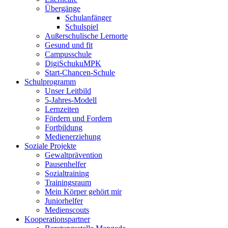
Übergänge
Schulanfänger
Schulspiel
Außerschulische Lernorte
Gesund und fit
Campusschule
DigiSchukuMPK
Start-Chancen-Schule
Schulprogramm
Unser Leitbild
5-Jahres-Modell
Lernzeiten
Fördern und Fordern
Fortbildung
Medienerziehung
Soziale Projekte
Gewaltprävention
Pausenhelfer
Sozialtraining
Trainingsraum
Mein Körper gehört mir
Juniorhelfer
Medienscouts
Kooperationspartner