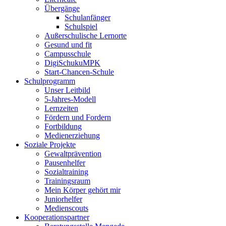
Übergänge
Schulanfänger
Schulspiel
Außerschulische Lernorte
Gesund und fit
Campusschule
DigiSchukuMPK
Start-Chancen-Schule
Schulprogramm
Unser Leitbild
5-Jahres-Modell
Lernzeiten
Fördern und Fordern
Fortbildung
Medienerziehung
Soziale Projekte
Gewaltprävention
Pausenhelfer
Sozialtraining
Trainingsraum
Mein Körper gehört mir
Juniorhelfer
Medienscouts
Kooperationspartner