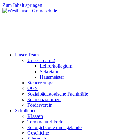
Zum Inhalt springen
Unser Team
Unser Team 2
Lehrerkollegium
Sekretärin
Hausmeister
Steuergruppe
OGS
Sozialpädagogische Fachkräfte
Schulsozialarbeit
Förderverein
Schulleben
Klassen
Termine und Ferien
Schulgebäude und -gelände
Geschichte
Elterncafe