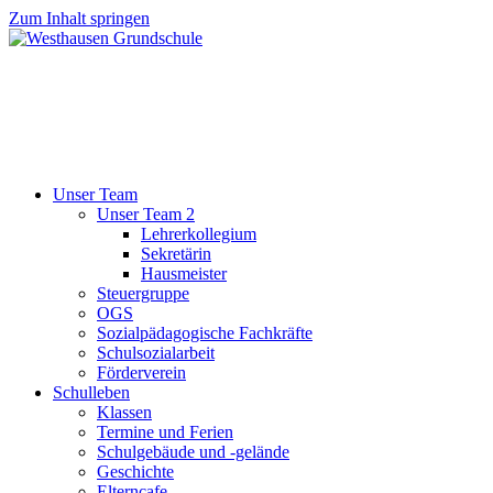
Zum Inhalt springen
Unser Team
Unser Team 2
Lehrerkollegium
Sekretärin
Hausmeister
Steuergruppe
OGS
Sozialpädagogische Fachkräfte
Schulsozialarbeit
Förderverein
Schulleben
Klassen
Termine und Ferien
Schulgebäude und -gelände
Geschichte
Elterncafe