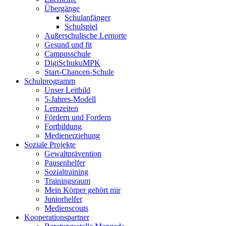
Übergänge
Schulanfänger
Schulspiel
Außerschulische Lernorte
Gesund und fit
Campusschule
DigiSchukuMPK
Start-Chancen-Schule
Schulprogramm
Unser Leitbild
5-Jahres-Modell
Lernzeiten
Fördern und Fordern
Fortbildung
Medienerziehung
Soziale Projekte
Gewaltprävention
Pausenhelfer
Sozialtraining
Trainingsraum
Mein Körper gehört mir
Juniorhelfer
Medienscouts
Kooperationspartner