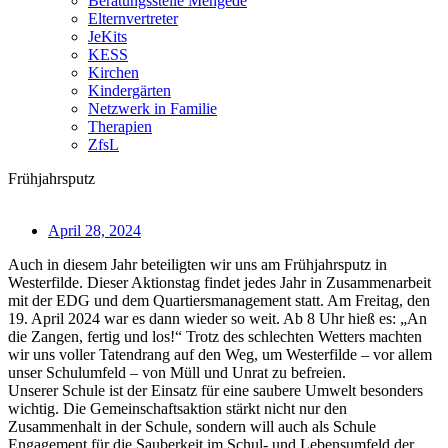
Beratungsstelle Mengede
Elternvertreter
JeKits
KESS
Kirchen
Kindergärten
Netzwerk in Familie
Therapien
ZfsL
Frühjahrsputz
April 28, 2024
Auch in diesem Jahr beteiligten wir uns am Frühjahrsputz in
Westerfilde. Dieser Aktionstag findet jedes Jahr in Zusammenarbeit
mit der EDG und dem Quartiersmanagement statt. Am Freitag, den
19. April 2024 war es dann wieder so weit. Ab 8 Uhr hieß es: „An
die Zangen, fertig und los!“ Trotz des schlechten Wetters machten
wir uns voller Tatendrang auf den Weg, um Westerfilde – vor allem
unser Schulumfeld – von Müll und Unrat zu befreien.
Unserer Schule ist der Einsatz für eine saubere Umwelt besonders
wichtig. Die Gemeinschaftsaktion stärkt nicht nur den
Zusammenhalt in der Schule, sondern will auch als Schule
Engagement für die Sauberkeit im Schul- und Lebensumfeld der