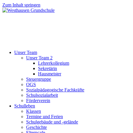
Zum Inhalt springen
Unser Team
Unser Team 2
Lehrerkollegium
Sekretärin
Hausmeister
Steuergruppe
OGS
Sozialpädagogische Fachkräfte
Schulsozialarbeit
Förderverein
Schulleben
Klassen
Termine und Ferien
Schulgebäude und -gelände
Geschichte
Elterncafe