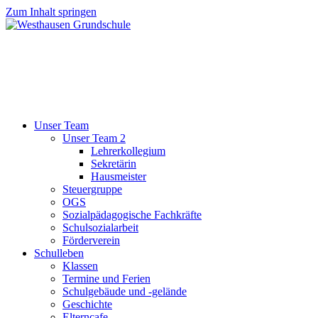
Zum Inhalt springen
Unser Team
Unser Team 2
Lehrerkollegium
Sekretärin
Hausmeister
Steuergruppe
OGS
Sozialpädagogische Fachkräfte
Schulsozialarbeit
Förderverein
Schulleben
Klassen
Termine und Ferien
Schulgebäude und -gelände
Geschichte
Elterncafe