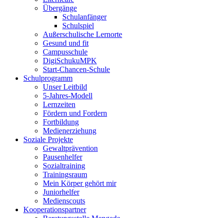
Übergänge
Schulanfänger
Schulspiel
Außerschulische Lernorte
Gesund und fit
Campusschule
DigiSchukuMPK
Start-Chancen-Schule
Schulprogramm
Unser Leitbild
5-Jahres-Modell
Lernzeiten
Fördern und Fordern
Fortbildung
Medienerziehung
Soziale Projekte
Gewaltprävention
Pausenhelfer
Sozialtraining
Trainingsraum
Mein Körper gehört mir
Juniorhelfer
Medienscouts
Kooperationspartner