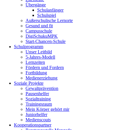
Übergänge
Schulanfänger
Schulspiel
Außerschulische Lernorte
Gesund und fit
Campusschule
DigiSchukuMPK
Start-Chancen-Schule
Schulprogramm
Unser Leitbild
5-Jahres-Modell
Lernzeiten
Fördern und Fordern
Fortbildung
Medienerziehung
Soziale Projekte
Gewaltprävention
Pausenhelfer
Sozialtraining
Trainingsraum
Mein Körper gehört mir
Juniorhelfer
Medienscouts
Kooperationspartner