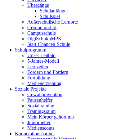
Übergänge
Schulanfänger
Schulspiel
Außerschulische Lernorte
Gesund und fit
Campusschule
DigiSchukuMPK
Start-Chancen-Schule
Schulprogramm
Unser Leitbild
5-Jahres-Modell
Lernzeiten
Fördern und Fordern
Fortbildung
Medienerziehung
Soziale Projekte
Gewaltprävention
Pausenhelfer
Sozialtraining
Trainingsraum
Mein Körper gehört mir
Juniorhelfer
Medienscouts
Kooperationspartner