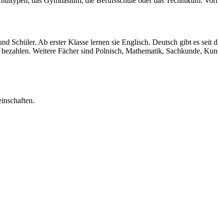
hultypen, das Gymnasium, die Berufsschule oder das Technikum. Vorhe
nd Schüler. Ab erster Klasse lernen sie Englisch. Deutsch gibt es seit 
bezahlen. Weitere Fächer sind Polnisch, Mathematik, Sachkunde, Kunst
inschaften.