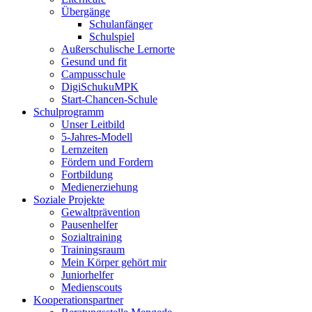
Übergänge
Schulanfänger
Schulspiel
Außerschulische Lernorte
Gesund und fit
Campusschule
DigiSchukuMPK
Start-Chancen-Schule
Schulprogramm
Unser Leitbild
5-Jahres-Modell
Lernzeiten
Fördern und Fordern
Fortbildung
Medienerziehung
Soziale Projekte
Gewaltprävention
Pausenhelfer
Sozialtraining
Trainingsraum
Mein Körper gehört mir
Juniorhelfer
Medienscouts
Kooperationspartner