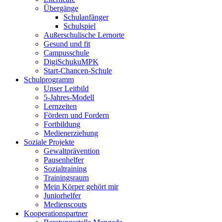
Übergänge
Schulanfänger
Schulspiel
Außerschulische Lernorte
Gesund und fit
Campusschule
DigiSchukuMPK
Start-Chancen-Schule
Schulprogramm
Unser Leitbild
5-Jahres-Modell
Lernzeiten
Fördern und Fordern
Fortbildung
Medienerziehung
Soziale Projekte
Gewaltprävention
Pausenhelfer
Sozialtraining
Trainingsraum
Mein Körper gehört mir
Juniorhelfer
Medienscouts
Kooperationspartner