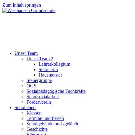
Zum Inhalt springen
Unser Team
Unser Team 2
Lehrerkollegium
Sekretärin
Hausmeister
Steuergruppe
OGS
Sozialpädagogische Fachkräfte
Schulsozialarbeit
Förderverein
Schulleben
Klassen
Termine und Ferien
Schulgebäude und -gelände
Geschichte
Elterncafe