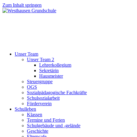
Zum Inhalt springen
Unser Team
Unser Team 2
Lehrerkollegium
Sekretärin
Hausmeister
Steuergruppe
OGS
Sozialpädagogische Fachkräfte
Schulsozialarbeit
Förderverein
Schulleben
Klassen
Termine und Ferien
Schulgebäude und -gelände
Geschichte
Elterncafe