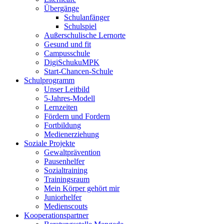
Übergänge
Schulanfänger
Schulspiel
Außerschulische Lernorte
Gesund und fit
Campusschule
DigiSchukuMPK
Start-Chancen-Schule
Schulprogramm
Unser Leitbild
5-Jahres-Modell
Lernzeiten
Fördern und Fordern
Fortbildung
Medienerziehung
Soziale Projekte
Gewaltprävention
Pausenhelfer
Sozialtraining
Trainingsraum
Mein Körper gehört mir
Juniorhelfer
Medienscouts
Kooperationspartner