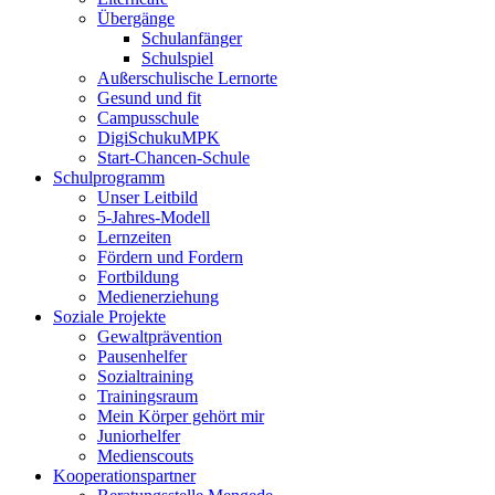
Übergänge
Schulanfänger
Schulspiel
Außerschulische Lernorte
Gesund und fit
Campusschule
DigiSchukuMPK
Start-Chancen-Schule
Schulprogramm
Unser Leitbild
5-Jahres-Modell
Lernzeiten
Fördern und Fordern
Fortbildung
Medienerziehung
Soziale Projekte
Gewaltprävention
Pausenhelfer
Sozialtraining
Trainingsraum
Mein Körper gehört mir
Juniorhelfer
Medienscouts
Kooperationspartner