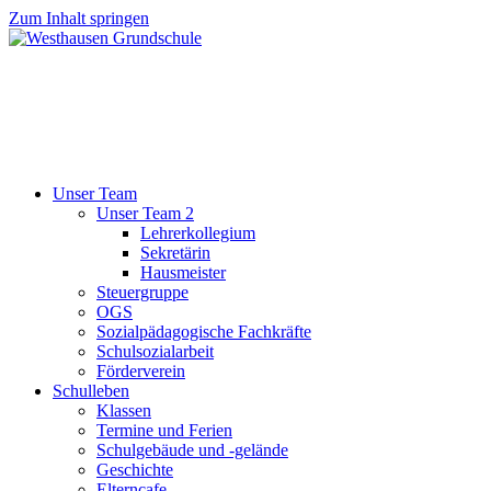
Zum Inhalt springen
Unser Team
Unser Team 2
Lehrerkollegium
Sekretärin
Hausmeister
Steuergruppe
OGS
Sozialpädagogische Fachkräfte
Schulsozialarbeit
Förderverein
Schulleben
Klassen
Termine und Ferien
Schulgebäude und -gelände
Geschichte
Elterncafe