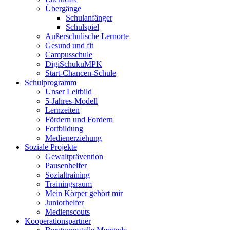
Übergänge
Schulanfänger
Schulspiel
Außerschulische Lernorte
Gesund und fit
Campusschule
DigiSchukuMPK
Start-Chancen-Schule
Schulprogramm
Unser Leitbild
5-Jahres-Modell
Lernzeiten
Fördern und Fordern
Fortbildung
Medienerziehung
Soziale Projekte
Gewaltprävention
Pausenhelfer
Sozialtraining
Trainingsraum
Mein Körper gehört mir
Juniorhelfer
Medienscouts
Kooperationspartner