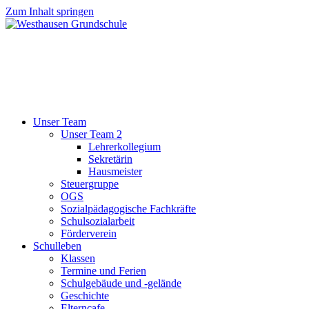
Zum Inhalt springen
Unser Team
Unser Team 2
Lehrerkollegium
Sekretärin
Hausmeister
Steuergruppe
OGS
Sozialpädagogische Fachkräfte
Schulsozialarbeit
Förderverein
Schulleben
Klassen
Termine und Ferien
Schulgebäude und -gelände
Geschichte
Elterncafe