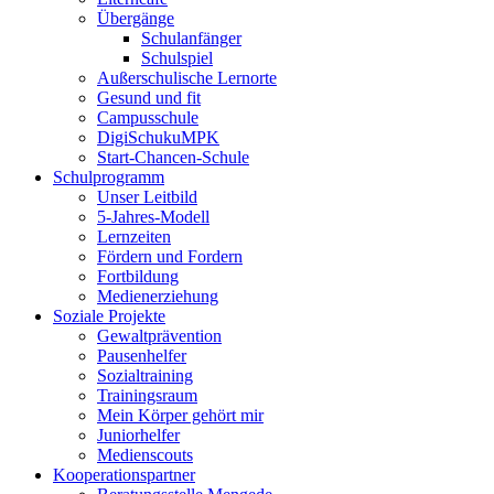
Übergänge
Schulanfänger
Schulspiel
Außerschulische Lernorte
Gesund und fit
Campusschule
DigiSchukuMPK
Start-Chancen-Schule
Schulprogramm
Unser Leitbild
5-Jahres-Modell
Lernzeiten
Fördern und Fordern
Fortbildung
Medienerziehung
Soziale Projekte
Gewaltprävention
Pausenhelfer
Sozialtraining
Trainingsraum
Mein Körper gehört mir
Juniorhelfer
Medienscouts
Kooperationspartner