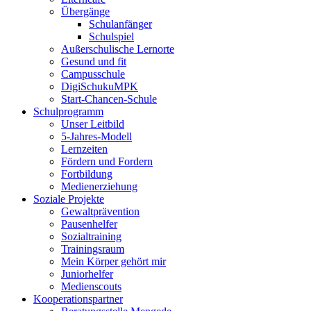
Übergänge
Schulanfänger
Schulspiel
Außerschulische Lernorte
Gesund und fit
Campusschule
DigiSchukuMPK
Start-Chancen-Schule
Schulprogramm
Unser Leitbild
5-Jahres-Modell
Lernzeiten
Fördern und Fordern
Fortbildung
Medienerziehung
Soziale Projekte
Gewaltprävention
Pausenhelfer
Sozialtraining
Trainingsraum
Mein Körper gehört mir
Juniorhelfer
Medienscouts
Kooperationspartner