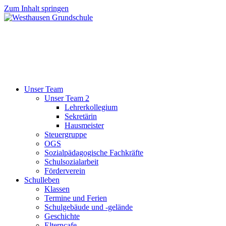
Zum Inhalt springen
Unser Team
Unser Team 2
Lehrerkollegium
Sekretärin
Hausmeister
Steuergruppe
OGS
Sozialpädagogische Fachkräfte
Schulsozialarbeit
Förderverein
Schulleben
Klassen
Termine und Ferien
Schulgebäude und -gelände
Geschichte
Elterncafe