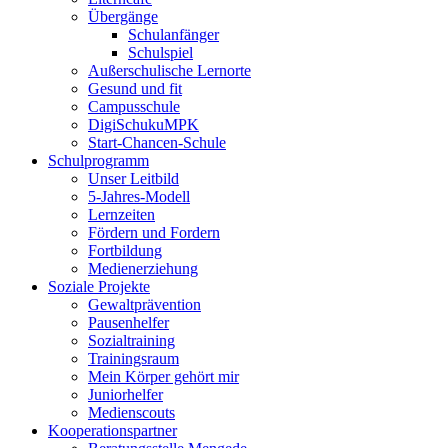
Übergänge
Schulanfänger
Schulspiel
Außerschulische Lernorte
Gesund und fit
Campusschule
DigiSchukuMPK
Start-Chancen-Schule
Schulprogramm
Unser Leitbild
5-Jahres-Modell
Lernzeiten
Fördern und Fordern
Fortbildung
Medienerziehung
Soziale Projekte
Gewaltprävention
Pausenhelfer
Sozialtraining
Trainingsraum
Mein Körper gehört mir
Juniorhelfer
Medienscouts
Kooperationspartner