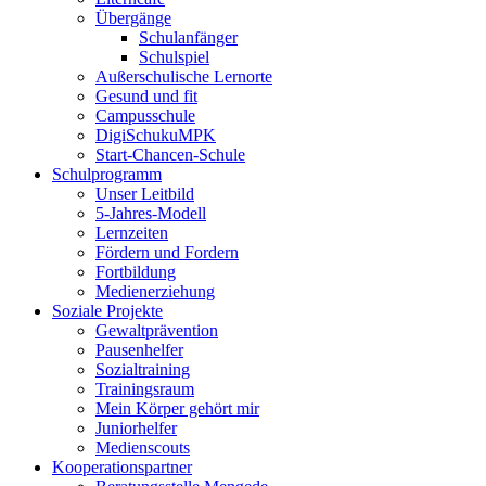
Übergänge
Schulanfänger
Schulspiel
Außerschulische Lernorte
Gesund und fit
Campusschule
DigiSchukuMPK
Start-Chancen-Schule
Schulprogramm
Unser Leitbild
5-Jahres-Modell
Lernzeiten
Fördern und Fordern
Fortbildung
Medienerziehung
Soziale Projekte
Gewaltprävention
Pausenhelfer
Sozialtraining
Trainingsraum
Mein Körper gehört mir
Juniorhelfer
Medienscouts
Kooperationspartner