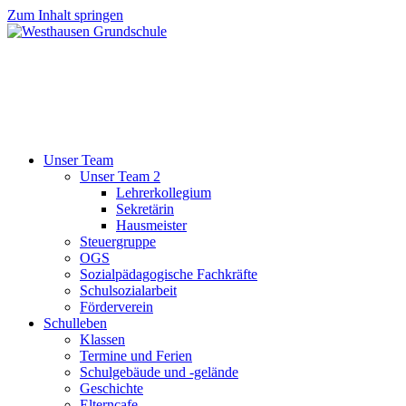
Zum Inhalt springen
Unser Team
Unser Team 2
Lehrerkollegium
Sekretärin
Hausmeister
Steuergruppe
OGS
Sozialpädagogische Fachkräfte
Schulsozialarbeit
Förderverein
Schulleben
Klassen
Termine und Ferien
Schulgebäude und -gelände
Geschichte
Elterncafe