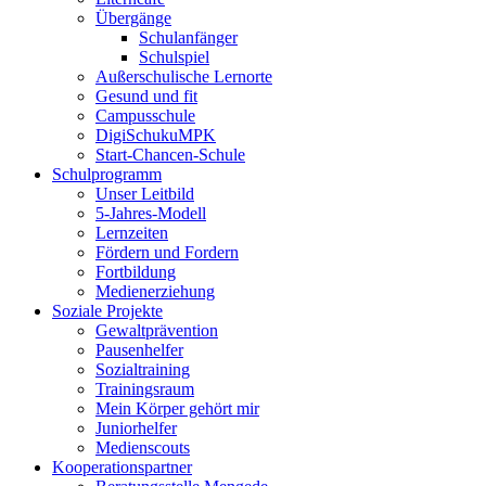
Übergänge
Schulanfänger
Schulspiel
Außerschulische Lernorte
Gesund und fit
Campusschule
DigiSchukuMPK
Start-Chancen-Schule
Schulprogramm
Unser Leitbild
5-Jahres-Modell
Lernzeiten
Fördern und Fordern
Fortbildung
Medienerziehung
Soziale Projekte
Gewaltprävention
Pausenhelfer
Sozialtraining
Trainingsraum
Mein Körper gehört mir
Juniorhelfer
Medienscouts
Kooperationspartner