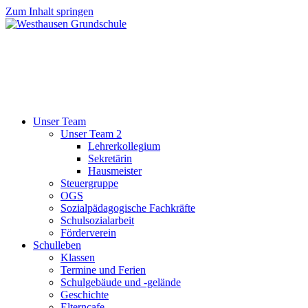
Zum Inhalt springen
Unser Team
Unser Team 2
Lehrerkollegium
Sekretärin
Hausmeister
Steuergruppe
OGS
Sozialpädagogische Fachkräfte
Schulsozialarbeit
Förderverein
Schulleben
Klassen
Termine und Ferien
Schulgebäude und -gelände
Geschichte
Elterncafe