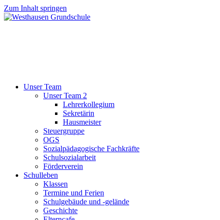
Zum Inhalt springen
Unser Team
Unser Team 2
Lehrerkollegium
Sekretärin
Hausmeister
Steuergruppe
OGS
Sozialpädagogische Fachkräfte
Schulsozialarbeit
Förderverein
Schulleben
Klassen
Termine und Ferien
Schulgebäude und -gelände
Geschichte
Elterncafe