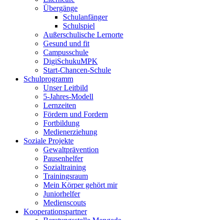
Übergänge
Schulanfänger
Schulspiel
Außerschulische Lernorte
Gesund und fit
Campusschule
DigiSchukuMPK
Start-Chancen-Schule
Schulprogramm
Unser Leitbild
5-Jahres-Modell
Lernzeiten
Fördern und Fordern
Fortbildung
Medienerziehung
Soziale Projekte
Gewaltprävention
Pausenhelfer
Sozialtraining
Trainingsraum
Mein Körper gehört mir
Juniorhelfer
Medienscouts
Kooperationspartner