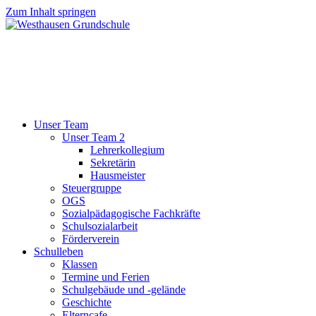
Zum Inhalt springen
Unser Team
Unser Team 2
Lehrerkollegium
Sekretärin
Hausmeister
Steuergruppe
OGS
Sozialpädagogische Fachkräfte
Schulsozialarbeit
Förderverein
Schulleben
Klassen
Termine und Ferien
Schulgebäude und -gelände
Geschichte
Elterncafe