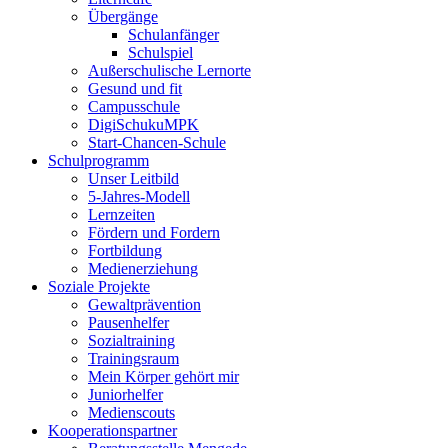
Übergänge
Schulanfänger
Schulspiel
Außerschulische Lernorte
Gesund und fit
Campusschule
DigiSchukuMPK
Start-Chancen-Schule
Schulprogramm
Unser Leitbild
5-Jahres-Modell
Lernzeiten
Fördern und Fordern
Fortbildung
Medienerziehung
Soziale Projekte
Gewaltprävention
Pausenhelfer
Sozialtraining
Trainingsraum
Mein Körper gehört mir
Juniorhelfer
Medienscouts
Kooperationspartner