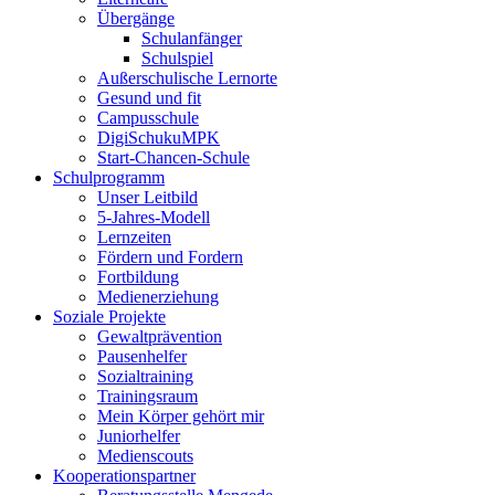
Übergänge
Schulanfänger
Schulspiel
Außerschulische Lernorte
Gesund und fit
Campusschule
DigiSchukuMPK
Start-Chancen-Schule
Schulprogramm
Unser Leitbild
5-Jahres-Modell
Lernzeiten
Fördern und Fordern
Fortbildung
Medienerziehung
Soziale Projekte
Gewaltprävention
Pausenhelfer
Sozialtraining
Trainingsraum
Mein Körper gehört mir
Juniorhelfer
Medienscouts
Kooperationspartner