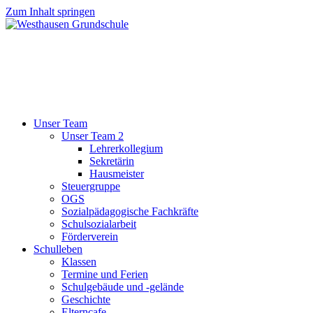
Zum Inhalt springen
Unser Team
Unser Team 2
Lehrerkollegium
Sekretärin
Hausmeister
Steuergruppe
OGS
Sozialpädagogische Fachkräfte
Schulsozialarbeit
Förderverein
Schulleben
Klassen
Termine und Ferien
Schulgebäude und -gelände
Geschichte
Elterncafe