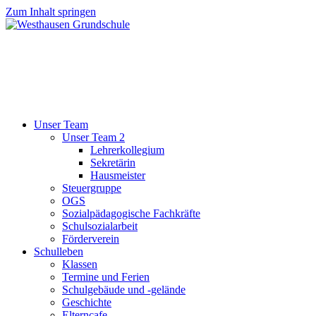
Zum Inhalt springen
Unser Team
Unser Team 2
Lehrerkollegium
Sekretärin
Hausmeister
Steuergruppe
OGS
Sozialpädagogische Fachkräfte
Schulsozialarbeit
Förderverein
Schulleben
Klassen
Termine und Ferien
Schulgebäude und -gelände
Geschichte
Elterncafe