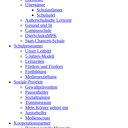
Übergänge
Schulanfänger
Schulspiel
Außerschulische Lernorte
Gesund und fit
Campusschule
DigiSchukuMPK
Start-Chancen-Schule
Schulprogramm
Unser Leitbild
5-Jahres-Modell
Lernzeiten
Fördern und Fordern
Fortbildung
Medienerziehung
Soziale Projekte
Gewaltprävention
Pausenhelfer
Sozialtraining
Trainingsraum
Mein Körper gehört mir
Juniorhelfer
Medienscouts
Kooperationspartner