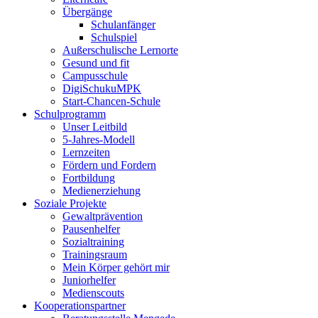
Übergänge
Schulanfänger
Schulspiel
Außerschulische Lernorte
Gesund und fit
Campusschule
DigiSchukuMPK
Start-Chancen-Schule
Schulprogramm
Unser Leitbild
5-Jahres-Modell
Lernzeiten
Fördern und Fordern
Fortbildung
Medienerziehung
Soziale Projekte
Gewaltprävention
Pausenhelfer
Sozialtraining
Trainingsraum
Mein Körper gehört mir
Juniorhelfer
Medienscouts
Kooperationspartner