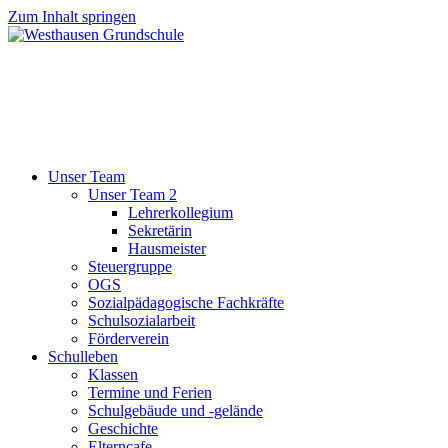
Zum Inhalt springen
Unser Team
Unser Team 2
Lehrerkollegium
Sekretärin
Hausmeister
Steuergruppe
OGS
Sozialpädagogische Fachkräfte
Schulsozialarbeit
Förderverein
Schulleben
Klassen
Termine und Ferien
Schulgebäude und -gelände
Geschichte
Elterncafe