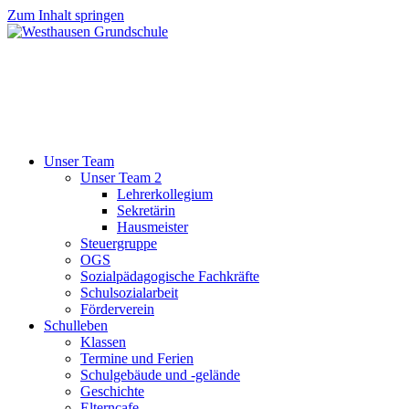
Zum Inhalt springen
Unser Team
Unser Team 2
Lehrerkollegium
Sekretärin
Hausmeister
Steuergruppe
OGS
Sozialpädagogische Fachkräfte
Schulsozialarbeit
Förderverein
Schulleben
Klassen
Termine und Ferien
Schulgebäude und -gelände
Geschichte
Elterncafe