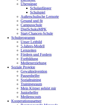
Übergänge
Schulanfänger
Schulspiel
Außerschulische Lernorte
Gesund und fit
Campusschule
DigiSchukuMPK
Start-Chancen-Schule
Schulprogramm
Unser Leitbild
5-Jahres-Modell
Lernzeiten
Fördern und Fordern
Fortbildung
Medienerziehung
Soziale Projekte
Gewaltprävention
Pausenhelfer
Sozialtraining
Trainingsraum
Mein Körper gehört mir
Juniorhelfer
Medienscouts
Kooperationspartner